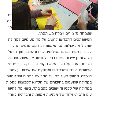
עם אמנים, הרצאות העשרה והכשרה, סדנאות לניהול
עסקי סיורים מקצועיים במיזמי תרבות ועוד. התוכנית
המשיכה לשנת 2017 כשבסיום השנה הופק אירוע סיום
שנקרא שוק המוזות / "סוק אל אלהאם" בשוק בעראבה.
בשנת 2018 אצרנו וייצרנו את תערוכת "טשטוש גבולות"
שצמחה מ"ציורים ויצירה משותפת".
המשתתפים התבקשו לחשוב על פרויקט סיום לקהילה
שמכיל את יכולותיהם האמנותיות. המשתתפים החלו
לעבוד בזוגות כשהם משלימים שיח ודיאלוג , תוך תרגול
משא ומתן יצירתי שאינו בנוי על וויתור או השתלטות של
משתתף אחד על השני אלא הקשבה ובדיקה עניינית של
אפשרות יצירה שמרחיבים ומחזקים את איכות ועוצמת
היצירה. המשך פעילותה של הקבוצה בתחום של אמנות
בקהילה שתעסוק בחיבורים של הסדנא לקבוצות נוספות
בקהילה של סכנין והיישובים בסביבתה, בשאיפה להיות
עוגן תרבותי אזורי של מנהיגות אמנותית וחברתית כאחד.