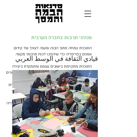
מנהיגי תרבות בחברה הערבית
התוכנית צמחה מתוך הבנה ומענה לצורך של קידום
אמנים בפריפריה כדי שיהפכו לכוח תרבותי מקומי.
قيادي الثقافة في الوسط العربي
התוכנית מתקיימת בישובים עצמם ומתמקדת ביצירה
וגיבוש של קהילת אמנים מקומית ועצמאית. אחרי סיורים
בארץ אחר קהילות מתאימות נבחרה העיר סכנין
לפרויקט, בה מצאנו שיתופי פעולה ונכונות של מובילים
חברתיים לקחת חלק בפרויקט ובחזון.
שותפים: עיריית סכנין, בית איגוד ערים, מ.א משגב, גלריה
זרקשי ועמותת שכנות טובה בצפון, וסדנאות הבמה
והמסך.
מנחה התכנית: אסף רומאנו
תוכנית ההכשרה שהחלה בשנת 2016, כללה סדנאות