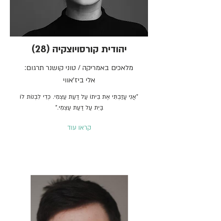
יהודית קורסויוצקיה (28)
מלאכים באמריקה / טוני קושנר תרגום:
אלי ביז'אווי
"אֲנִי עָזַבְתִּי אֶת בֵּיתוֹ עַל דַּעַת עַצְמִי. כְּדֵי לִבְנוֹת לוֹ
בַּיִת עַל דַּעַת עַצְמִי."
קראו עוד