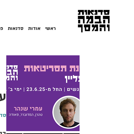
ראשי
אודות
סדנאות
פר
על
סדנ
בה