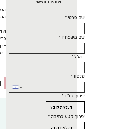
שתפו בווצאפ
הסד
הכת
שם פרטי
*
איך
שם משפחה
*
כדי
- ק
- סי
דוא"ל
*
טלפון
*
ה
צירוף קו"ח
*
העלאת קובץ
צירוף קטע כתיבה
*
העלאת קובץ