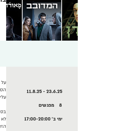
על 
הסד
23.6.25 - 11.8.25
עלי
8
מפגשים
בסד
ימי ב' 17:00-20:00
לא 
הזא